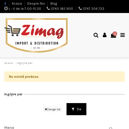
Acasa
Despre Noi
Blog
L - V de la 7:00-15:30
0740 182 900
0747 504 723
0
Acasa
Ingrijire par
Nu există produse.
Ingrijire par
Da
Sterge tot
Marca