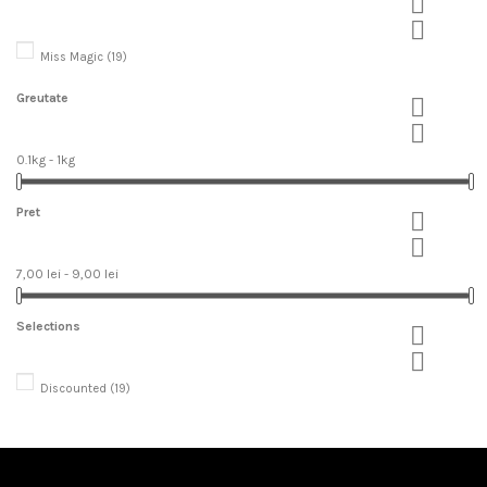


Miss Magic
(19)
Greutate


0.1kg - 1kg
Pret


7,00 lei - 9,00 lei
Selections


Discounted
(19)