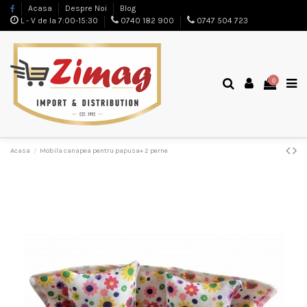
Acasa
Despre Noi
Blog
L - V de la 7:00-15:30
0740 182 900
0747 504 723
0
Acasa
Mobila canapea pentru papusa+ 2 perne