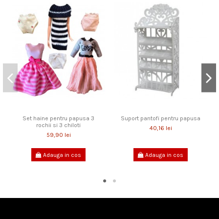
Set haine pentru papusa 3
Suport pantofi pentru papusa
rochii si 3 chiloti
40,16 lei
59,90 lei
Adauga in cos
Adauga in cos