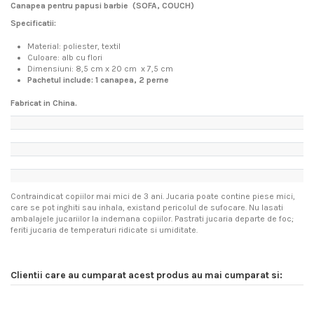
Canapea pentru papusi barbie (SOFA, COUCH)
Specificatii:
Material: poliester, textil
Culoare: alb cu flori
Dimensiuni: 8,5 cm x 20 cm x 7,5 cm
Pachetul include: 1 canapea, 2 perne
Fabricat in China.
Contraindicat copiilor mai mici de 3 ani. Jucaria poate contine piese mici,
care se pot inghiti sau inhala, existand pericolul de sufocare. Nu lasati
ambalajele jucariilor la indemana copiilor. Pastrati jucaria departe de foc;
feriti jucaria de temperaturi ridicate si umiditate.
Clientii care au cumparat acest produs au mai cumparat si: