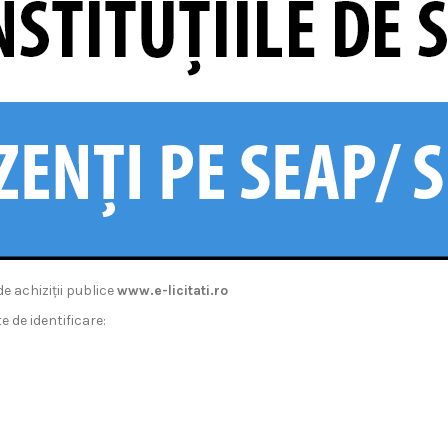
e achiziții publice
www.e-licitati.ro
 de identificare: