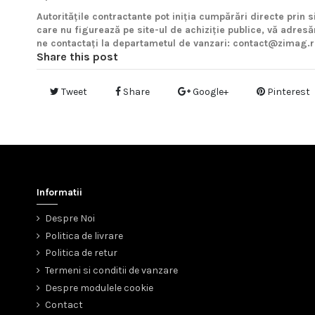
Autoritățile contractante pot iniția cumpărări directe prin s
care nu figurează pe site-ul de achiziție publice, vă adres
ne contactați la departametul de vanzari: contact@zimag.
Share this post
Tweet
Share
Google+
Pinterest
Informatii
Despre Noi
Politica de livrare
Politica de retur
Termeni si conditii de vanzare
Despre modulele cookie
Contact