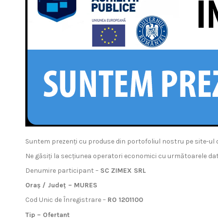
Suntem prezenți cu produse din portofoliul nostru pe site-ul d
Ne găsiți la secțiunea operatori economici cu următoarele date
Denumire participant –
SC ZIMEX SRL
Oraș / Județ – MURES
Cod Unic de Înregistrare –
RO 1201100
Tip – Ofertant