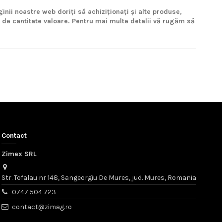
ginii noastre web doriți să achiziționați și alte produse,
 de cantitate valoare. Pentru mai multe detalii vă rugăm să
Contact
Zimex SRL
Str. Tofalau nr 148, Sangeorgiu De Mures, jud. Mures, Romania
0747 504 723
contact@zimag.ro