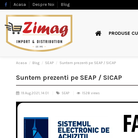
Acasa
Despre Noi
Blog
PRODUSE CU
Acasa
Blog
SEAP
Suntem prezenti pe SEAP / SICAP
Suntem prezenti pe SEAP / SICAP
19.Aug.2021, 14:01
SEAP
1528 views