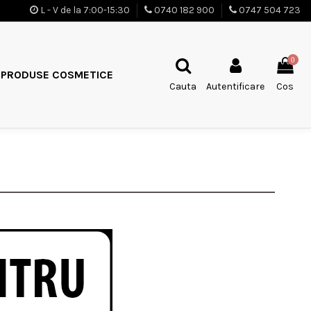
L - V de la 7:00-15:30
0740 182 900
0747 504 723
0
PRODUSE COSMETICE
Cauta
Autentificare
Cos