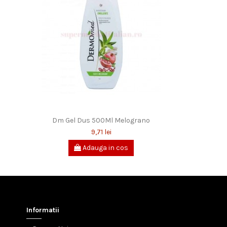
Dm Gel Dus 500Ml Melograno
9,71 lei
Adauga in cos
Informatii