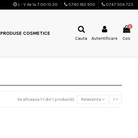
L - V de la 7:00-15:30
0740 182 900
0747 504 723
0
PRODUSE COSMETICE
Cauta
Autentificare
Cos
Se afiseaza 1-1 din 1 produs(e)
Relevanta
1