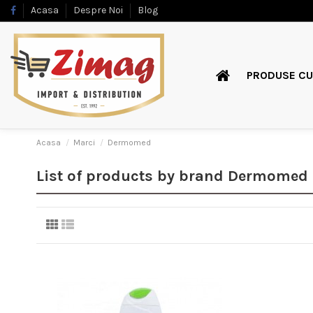
Acasa
Despre Noi
Blog
PRODUSE CU
Acasa
Marci
Dermomed
List of products by brand Dermomed