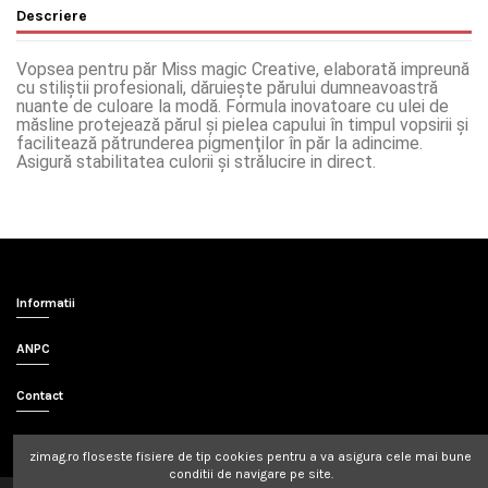
Descriere
Vopsea pentru păr Miss magic Creative, elaborată impreună
cu stiliştii profesionali, dăruieşte părului dumneavoastră
nuante de culoare la modă. Formula inovatoare cu ulei de
măsline protejează părul şi pielea capului în timpul vopsirii şi
facilitează pătrunderea pigmenţilor în păr la adincime.
Asigură stabilitatea culorii şi strălucire in direct.
Informatii
ANPC
Contact
zimag.ro
floseste fisiere de tip cookies pentru a va asigura cele mai bune
conditii de navigare pe site.