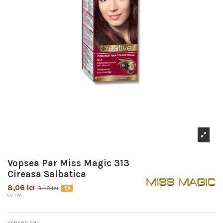
Vopsea Par Miss Magic 313
Cireasa Salbatica
8,06 lei
8,48 lei
-5%
Cu TVA
vopsea par