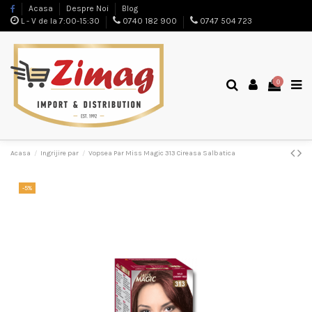
Acasa
Despre Noi
Blog
L - V de la 7:00-15:30
0740 182 900
0747 504 723
0
Acasa
Ingrijire par
Vopsea Par Miss Magic 313 Cireasa Salbatica
-5%