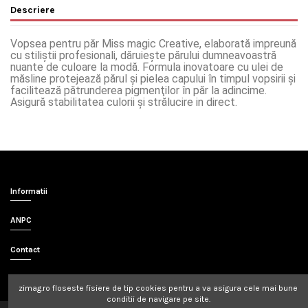
Descriere
Vopsea pentru păr Miss magic Creative, elaborată impreună
cu stiliştii profesionali, dăruieşte părului dumneavoastră
nuante de culoare la modă. Formula inovatoare cu ulei de
măsline protejează părul şi pielea capului în timpul vopsirii şi
facilitează pătrunderea pigmenţilor în păr la adincime.
Asigură stabilitatea culorii şi strălucire in direct.
Informatii
ANPC
Contact
zimag.ro
floseste fisiere de tip cookies pentru a va asigura cele mai bune
conditii de navigare pe site.