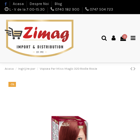
Acasa
Despre Noi
Blog
L - V de la 7:00-15:30
0740 182 900
0747 504 723
0
Acasa
Ingrijire par
Vopsea Par Miss Magic 320 Rodie Rosie
-5%