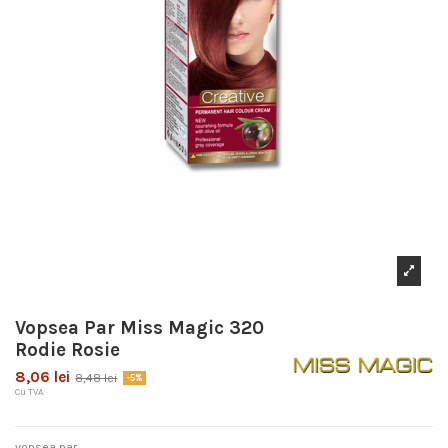
Vopsea Par Miss Magic 320
Rodie Rosie
8,06 lei
8,48 lei
-5%
Cu TVA
vopsea par