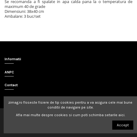
Se recomanda a fi spalate in apa calda pana la o temperatura de
maximum 40 de grade
Dimensiuni: 38x40 cm
Ambalare: 3 buc/set
Informatii
ANPC
Contact
zimag.ro
floseste fisiere de tip cookies pentru a va asigura cele mai bune
conditii de navigare pe site.
Afla mai multe despre cookies si cum poti schimba setarile aici.
© 2018
Zimex SRL
- Magazin Online realizat de
Resolution Studio
Accept