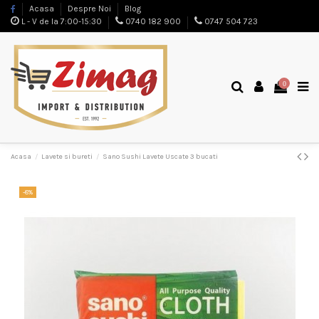
Acasa
Despre Noi
Blog
L - V de la 7:00-15:30
0740 182 900
0747 504 723
0
Acasa
Lavete si bureti
Sano Sushi Lavete Uscate 3 bucati
-8%