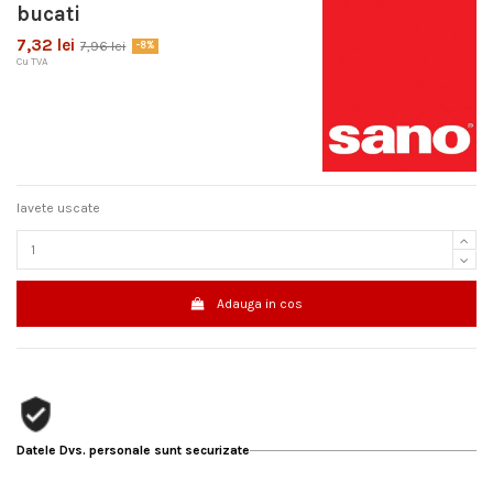
bucati
7,32 lei
7,96 lei
-8%
Cu TVA
lavete uscate
Adauga in cos
Datele Dvs. personale sunt securizate