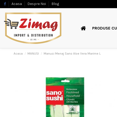
Acasa
Despre Noi
Blog
PRODUSE CU
Acasa
MANUSI
Manusi Menaj Sano Aloe Vera Marime L