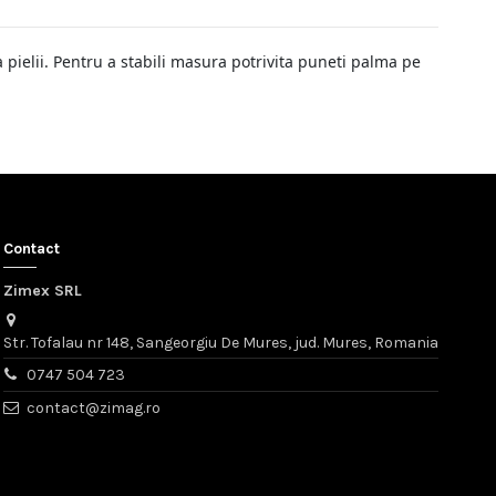
 pielii. Pentru a stabili masura potrivita puneti palma pe
Contact
Zimex SRL
Str. Tofalau nr 148, Sangeorgiu De Mures, jud. Mures, Romania
0747 504 723
contact@zimag.ro