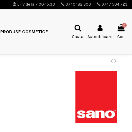
L - V de la 7:00-15:30
0740 182 900
0747 504 723
0
PRODUSE COSMETICE
Cauta
Autentificare
Cos