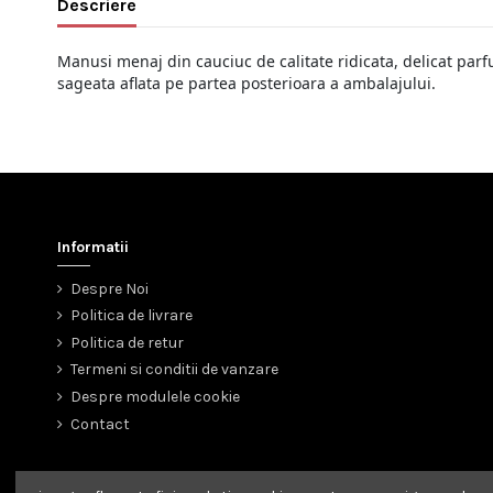
Descriere
Manusi menaj din cauciuc de calitate ridicata, delicat parfu
sageata aflata pe partea posterioara a ambalajului.
Informatii
Despre Noi
Politica de livrare
Politica de retur
Termeni si conditii de vanzare
Despre modulele cookie
Contact