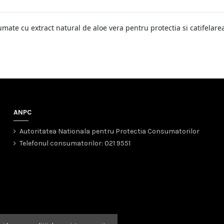
mate cu extract natural de aloe vera pentru protectia si catifelarea
ANPC
Autoritatea Nationala pentru Protectia Consumatorilor
Telefonul consumatorilor: 021 9551