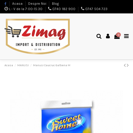
Acasa
Despre Noi
Blog
L - V de la 7:00-15:30
0740 182 900
0747 504 723
0
Acasa
MANUSI
Manusi Cauciuc Galbena M