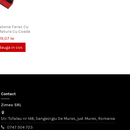
atenie Faras Cu
atura Cu Coada
19,07 lei
auga in cos
Contact
Zimex SRL
Str. Tofalau nr 148, Sangeorgiu De Mures, jud. Mures, Romania
0747 504 723