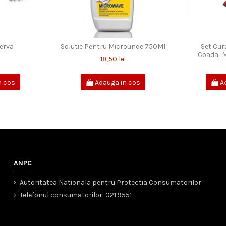
erva
Solutie Pentru Microunde 750Ml
Set Cur
Coada+M
18,50 lei
n cos
Adauga in cos
Ad
ANPC
Autoritatea Nationala pentru Protectia Consumatorilor
Telefonul consumatorilor: 021 9551