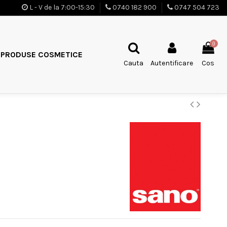
L - V de la 7:00-15:30
0740 182 900
0747 504 723
0
PRODUSE COSMETICE
Cauta
Autentificare
Cos