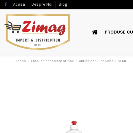
Acasa
Despre Noi
Blog
PRODUSE CU
Acasa
Produse anticalcar si inox
Anticalcar Rust Sano 500 Ml