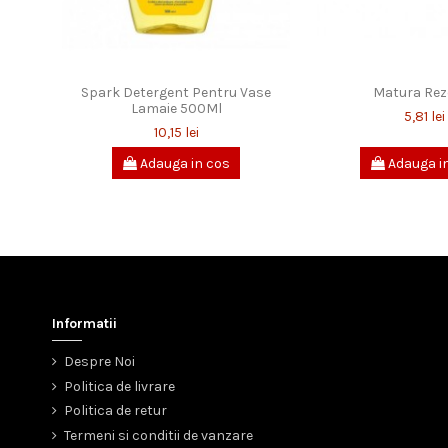
Spark Detergent Pentru Vase
Matura Rez
Lamaie 500Ml
5,81 lei
10,15 lei
Adauga in cos
Adauga i
Informatii
Despre Noi
Politica de livrare
Politica de retur
Termeni si conditii de vanzare