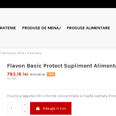
RATENIE
PRODUSE DE MENAJ
PRODUSE ALIMENTARE
nt Alimentar 240G * 4 borcane
Flavon Basic Protect Supliment Aliment
783,16 lei
870,18 lei
-10%
Cu TVA
Fructe și legume într-o formă concentrat
ă si
înalt
ă calitate
. Pro
Adauga in cos