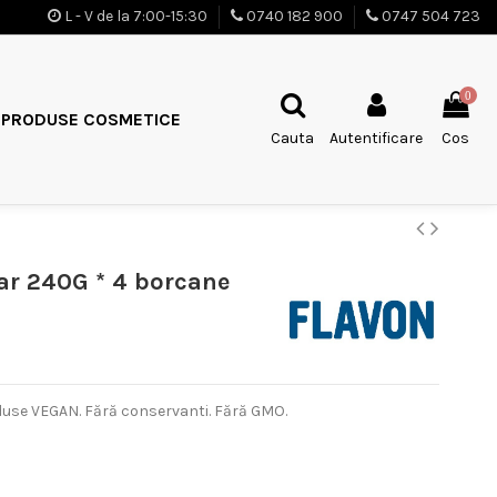
L - V de la 7:00-15:30
0740 182 900
0747 504 723
0
PRODUSE COSMETICE
Cauta
Autentificare
Cos
ar 240G * 4 borcane
duse VEGAN. F
ăr
ă conservanti. F
ăr
ă GMO.