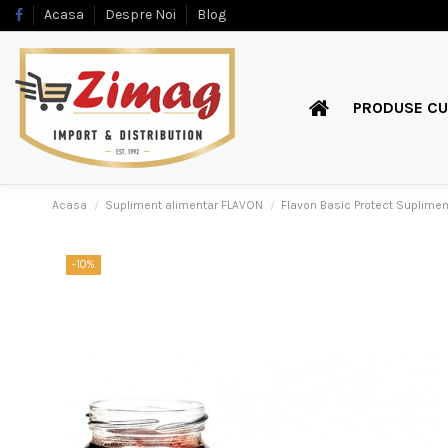
Acasa
Despre Noi
Blog
PRODUSE CU
Acasa
Supliment alimentar FLAVON
Flavon Basic Protect Suplime
-10%